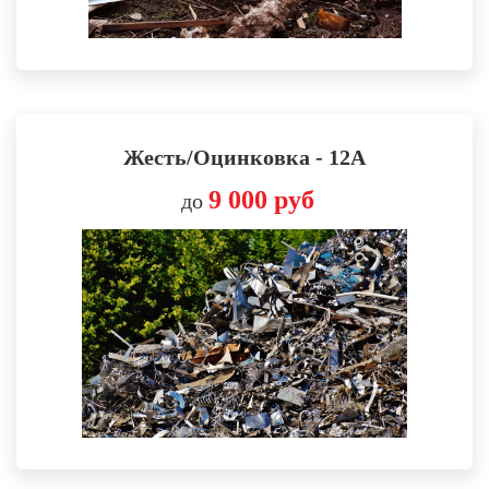
Жесть/Оцинковка - 12А
9 000
руб
до