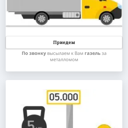
Приедем
По звонку
высылаем к Вам
газель
за
металломом